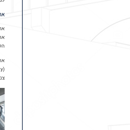
לפת
את
אחד
את 
הקיטו
צנ