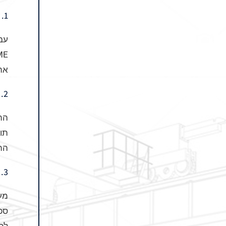
1. הכנת התשתית והסמכת רתכים
עבו
את
2. פריסת הצנרת ואביזרי הקצה
הת
התקנה 
3. מערכות בקרה ואוטומציה
מער
ספ