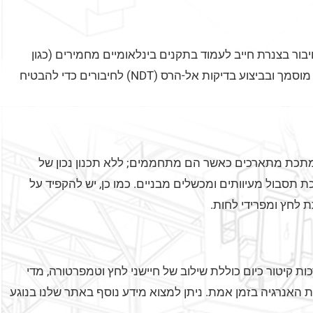
בור בצנרת חייב לעמוד בתקנים בינלאומיים מחמירים (כגון
ASME). התקנת מערכות קיטור מקצועית מתחילה בבחירת כוח אדם מוסמך ובביצוע בדיקות אל-הרס (NDT) לחיבורים כדי להבטיח
תכת מתארכים כאשר הם מתחממים; ללא תכנון נכון של
Expansion) ונקודות עיגון, המערכת תסבול מעיוותים ומכשלים מבניים. כמו כן, יש להקפיד על
 קיטור כיום כוללת שילוב של חיישני לחץ וטמפרטורה, מדי
האנרגיה בזמן אמת. ניתן למצוא מידע נוסף באתר שלנו בנוגע