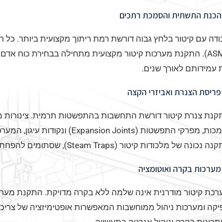
דה עם קיטור בלחץ גבוה דורשת רמת ריתוך מקצועית ביותר. כל חי
 עמידותם לאורך שנים.
קנת צנרת קיטור דורשת התחשבות בהתפשטות תרמית. צינורות מ
תומכות, מפרקי התפשטות ( Joints
נכונה של מלכודות קיטור (Steam Traps), שסתומים להפחתת לחץ ומפרידי לחות.
כת קיטור מודרנית אינה שלמה ללא בקרה מדויקת. התקנת מערכות
יקה ומערכות ניהול ממוחשבות המאפשרות אופטימיזציה של צריכת 