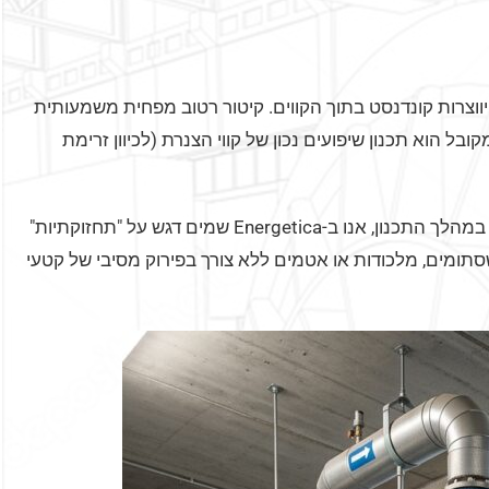
וצרות קונדנסט בתוך הקווים. קיטור רטוב מפחית משמעותית
בל הוא תכנון שיפועים נכון של קווי הצנרת (לכיוון זרימת
אתגר נוסף הוא תחזוקה. מערכת מותקנת היטב צריכה להיות נגישה. במהלך התכנון, אנו ב-Energetica שמים דגש על "תחזוקתיות"
 להחליף שסתומים, מלכודות או אטמים ללא צורך בפירוק מסיבי של קטעי