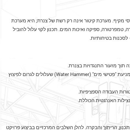
דסי מקיף. מערכת קיטור אינה רק רשת של צנרת; היא מערכת
 טמפרטורה, ספיקה ואיכות המים. תכנון לקוי עלול להוביל
 לסכנות בטיחותיות.
תוך מזעור התנגדויות בצנרת.
תכנון מערכת ניקוז יעילה הוא קריטי למניעת "פטישי מים" (Water Hammer) שעלולים לגרום לפיצוץ
רות העבודה הספציפיות.
ילות האנרגטית הכוללת.
תכנון, הריתוך והבקרה. להלן השלבים המרכזיים בביצוע פרויקט