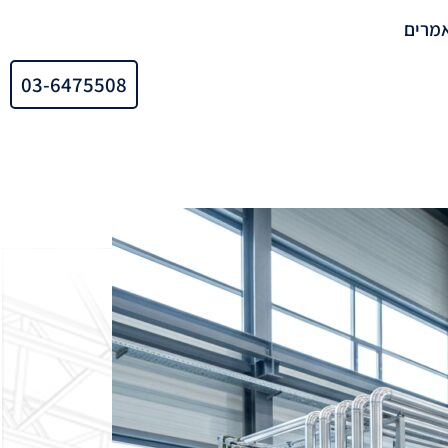
מרים
03-6475508