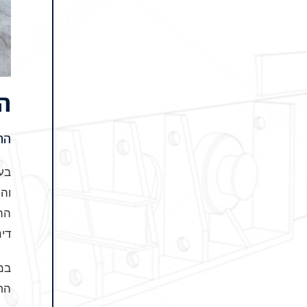
ה
הת
בעו
והמ
התכ
דינ
במ
הח