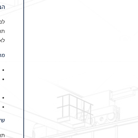
הב
לפנ
תרמ
לאו
מרכ
של
תהל