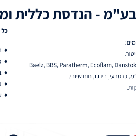
ע"מ - הנדסת כללית ומ
כל 
ז
טור.
צ
Baelz, BBS, Paratherm, Ecoflam, Dansto
ב
ז טבעי, ביו גז, חום שיורי.
ני
ות.
ש