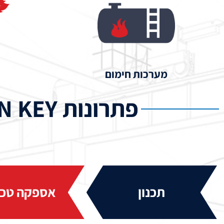
מערכות חימום
פתרונות TURN KEY מושלמים (TAILOR MADE) ללקוח
תכנון
אספקה טכנ