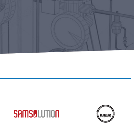
מערכות אנרגיה לתעשייה ומוסדות ציב
TAILOR MADE מאז 72
ופתרונות
תכנון / מכירה / התקנה / הסבות למבע