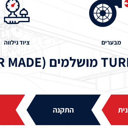
מבערים
ציוד נילווה
ית
התקנה