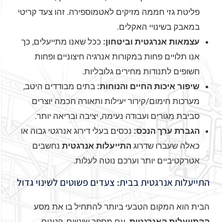
פליטת גזי חממה מזיקים לאטמוספירה. זהו צעד קריטי
במאבק בשינויי האקלים.
עצמאות אנרגטית וביטחון:
ככל שאנו מתייעלים, כך
אנו תלויים פחות במקורות אנרגיה חיצוניים ופחות
חשופים לתנודות מחירים גלובליות.
שיפור איכות החיים והנוחות:
בתים מבודדים היטב,
מערכות חימום/קירור יעילות ותאורה חכמה יוצרים
סביבת מגורים ועבודה נעימה, יציבה ובריאה יותר.
הגברת ערך הנכס:
נכסים בעלי דירוג אנרגטי גבוה או
כאלה שעברו שדרוג
התייעלות אנרגטית
נחשבים
אטרקטיביים יותר וערכם נוטה לעלות.
התייעלות אנרגטית בבית: צעדים פשוטים לשינוי גדול
הבית הוא המקום הטבעי ביותר להתחיל בו את מסע
ההתייעלות האנרגטית
. עם מספר שינויים, קטנים