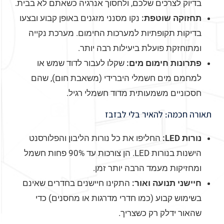
בדיוק לצרכים שלכם, ולחסוך אנרגיה כשאתם לא בבית.
תחזוקה שוטפת:
נקו מסנני מזגנים באופן קבוע ובצעו
בדיקות תקופתיות למערכות החימום. מערכת נקייה
ומתוחזקת פועלת ביעילות רבה יותר.
פתרונות חימום מים:
שקלו לעבור לדוד שמש או
למחמם מים חשמלי היברידי (משאבת חום), שהם
חסכוניים משמעותית מדוד חשמלי רגיל.
תאורה חכמה: להאיר בלי לבזבז
נורות LED:
החליפו את כל נורות הליבון והפלורסנט
הישנות בנורות LED. הן צורכות עד 90% פחות חשמל
ומחזיקות מעמד הרבה יותר זמן.
חיישני תנועה ואור:
התקינו חיישנים בחדרים שאינם
בשימוש קבוע (כמו חדרי מדרגות או מחסנים) כדי
שהאור ידלק רק כשצריך.