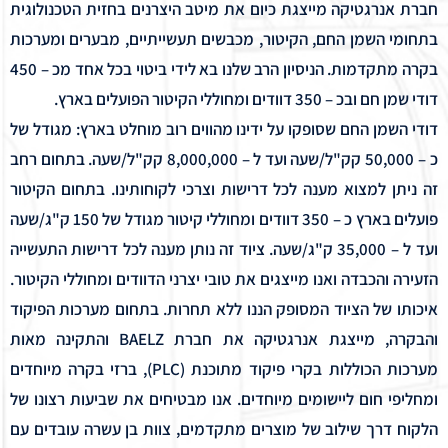
חברת אנרגטיקה מייצגת כיום את מיטב היצרנים בחזית הטכנולוגית
בתחומי השמן החם, הקיטור, מכבשים תעשייתיים, מבערים ומערכות
בקרה מתקדמות. הניסיון הרב שלנו בא לידי ביטוי בכל אחד מכ – 450
דודי שמן חם ובכ – 350 דוודים
ומחוללי הקיטור
הפועלים בארץ.
דודי השמן החם שסופקו על ידינו מהווים רוב מוחלט בארץ: מגודל של
כ – 50,000 קק"ל/שעה ועד ל – 8,000,000 קק"ל/שעה. בתחום רחב
זה ניתן למצוא מענה לכל דרישות וצרכי לקוחותינו. בתחום הקיטור
פועלים בארץ כ – 350 דוודים ומחוללי קיטור מגודל של 150 ק"ג/שעה
ועד ל – 35,000 ק"ג/שעה. ציוד זה נותן מענה לכל דרישות התעשייה
הזעירה והכבדה ואנו מייצגים את טובי יצרני הדוודים ומחוללי הקיטור.
איכותו של הציוד המסופק הננו ללא תחרות. בתחום
מערכות הפיקוד
והבקרה
, מייצגת אנרגטיקה את חברת BAELZ והתקינה מאות
מערכות הכוללות בקרי פיקוד מתוכנת (PLC), ברזי בקרה מיוחדים
ומחליפי חום ליישומים מיוחדים. אנו מבטיחים את שביעות רצונו של
הלקוח דרך שילוב של מוצרים מתקדמים, צוות בן עשרה עובדים עם